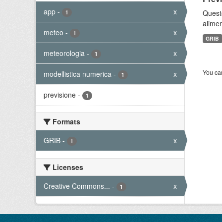
app
-
x
Quest
1
alimen
meteo
-
x
1
GRIB
meteorologia
-
x
1
You can
modellistica numerica
-
x
1
previsione
-
1
Formats
GRIB
-
x
1
Licenses
Creative Commons...
-
x
1