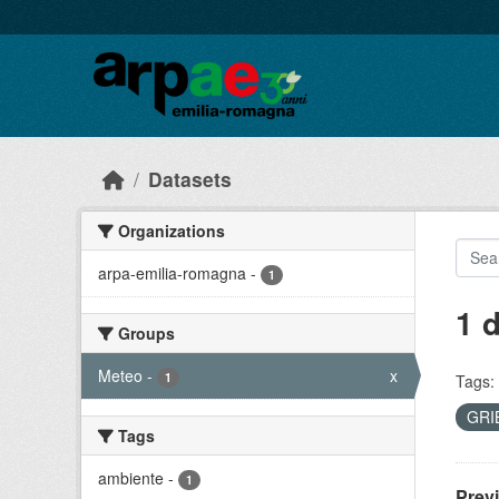
Skip to main content
Datasets
Organizations
arpa-emilia-romagna
-
1
1 
Groups
Meteo
-
x
1
Tags:
GRI
Tags
ambiente
-
1
Prev