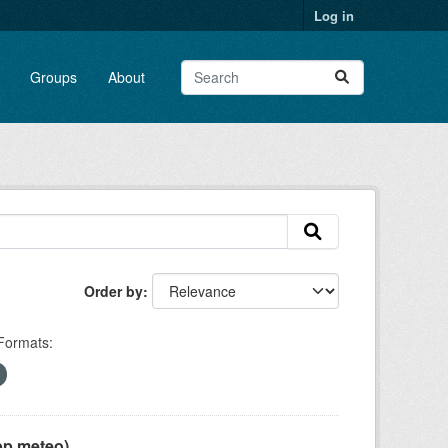
Log in
Groups
About
Order by
Formats:
pp meteo)