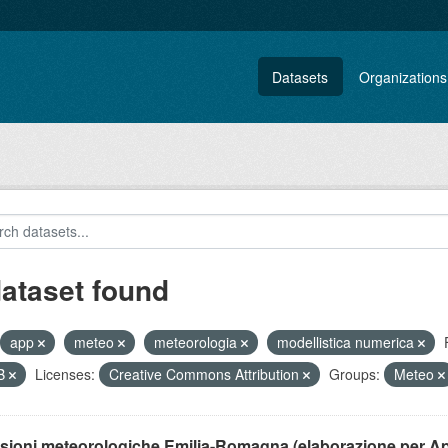
Datasets
Organizations
dataset found
app
meteo
meteorologia
modellistica numerica
B
Licenses:
Creative Commons Attribution
Groups:
Meteo
isioni meteorologiche Emilia-Romagna (elaborazione per A