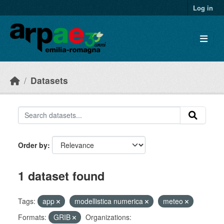
Skip to main content
Log in
Datasets
Order by
1 dataset found
Tags:
app
modellistica numerica
meteo
Formats:
GRIB
Organizations: