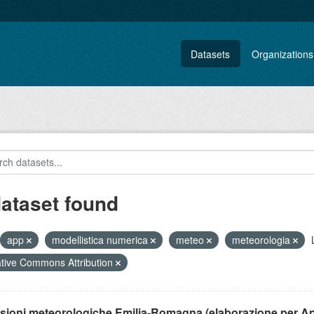
Datasets
Organizations
dataset found
app
modellistica numerica
meteo
meteorologia
tive Commons Attribution
isioni meteorologiche Emilia-Romagna (elaborazione per A