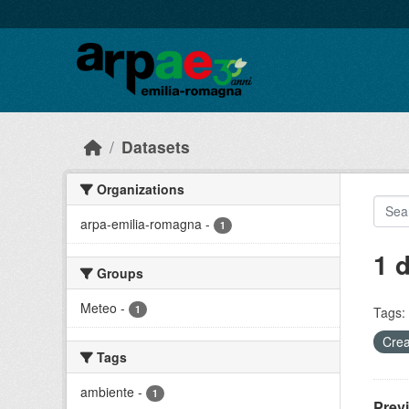
Skip to main content
Datasets
Organizations
arpa-emilia-romagna
-
1
1 
Groups
Meteo
-
1
Tags:
Crea
Tags
ambiente
-
1
Prev