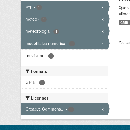
app
-
x
Quest
1
alimen
meteo
-
x
1
GRIB
meteorologia
-
x
1
You can
modellistica numerica
-
x
1
previsione
-
1
Formats
GRIB
-
1
Licenses
Creative Commons...
-
x
1