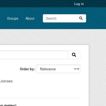
Log in
Groups
About
Order by
Licenses:
pp meteo)