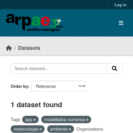
Skip to main content
Log in
Datasets
Order by
1 dataset found
Tags:
app
modellistica numerica
meteorologia
ambiente
Organizations: