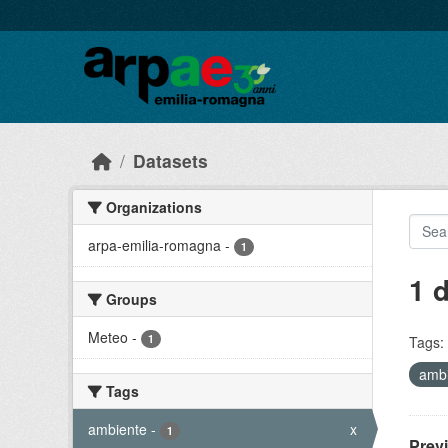
Skip to main content
Datasets
Organizations
arpa-emilia-romagna
-
1
1 
Groups
Meteo
-
1
Tags:
amb
Tags
ambiente
-
x
1
Prev