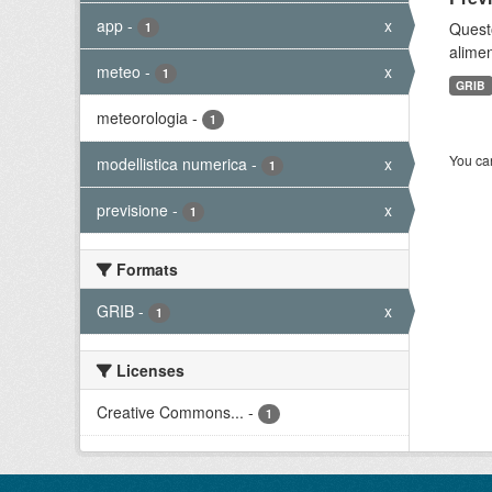
app
-
x
Quest
1
alimen
meteo
-
x
1
GRIB
meteorologia
-
1
You can
modellistica numerica
-
x
1
previsione
-
x
1
Formats
GRIB
-
x
1
Licenses
Creative Commons...
-
1