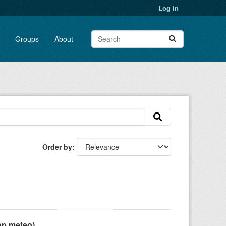
Log in
Groups
About
Order by
pp meteo)