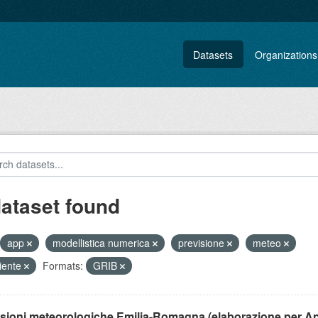
Datasets
Organizations
dataset found
app
modellistica numerica
previsione
meteo
iente
Formats:
GRIB
isioni meteorologiche Emilia-Romagna (elaborazione per A