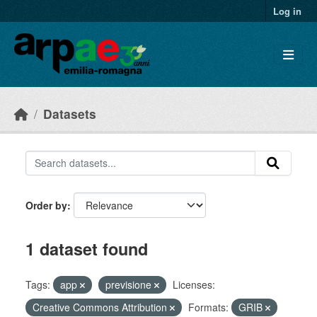
Skip to main content
Log in
Datasets
Order by
1 dataset found
Tags:
app
previsione
Licenses:
Creative Commons Attribution
Formats:
GRIB