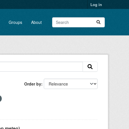
Log in
Groups
About
Order by
pp meteo)