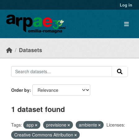
Skip to main content
Log in
Datasets
Order by
1 dataset found
Tags:
app
previsione
ambiente
Licenses:
Creative Commons Attribution