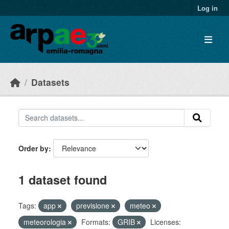
Skip to main content
Log in
Datasets
Order by
1 dataset found
Tags:
app
previsione
meteo
meteorologia
Formats:
GRIB
Licenses: