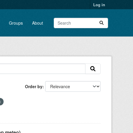
Log in
Groups
About
Order by
pp meteo)