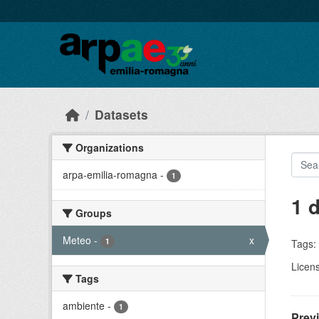
Skip to main content
Datasets
Organizations
arpa-emilia-romagna
-
1
1 
Groups
Meteo
-
x
1
Tags:
Licen
Tags
ambiente
-
1
Prev