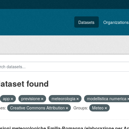
Datasets
Organizations
dataset found
app
previsione
meteorologia
modellistica numerica
ses:
Creative Commons Attribution
Groups:
Meteo
isioni meteorologiche Emilia-Romagna (elaborazione per A