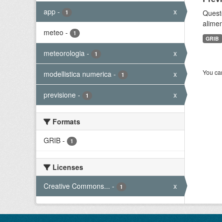
app
-
x
Quest
1
alimen
meteo
-
1
GRIB
meteorologia
-
x
1
You can
modellistica numerica
-
x
1
previsione
-
x
1
Formats
GRIB
-
1
Licenses
Creative Commons...
-
x
1