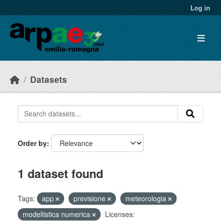
Skip to main content
Log in
Datasets
Order by
1 dataset found
Tags:
app
previsione
meteorologia
modellistica numerica
Licenses: