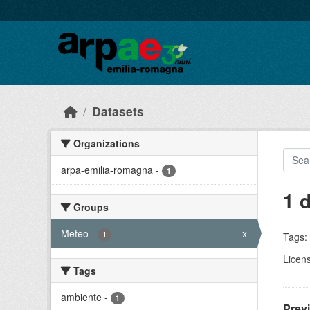
Skip to main content
Datasets
Organizations
arpa-emilia-romagna
-
1
1 
Groups
Meteo
-
x
1
Tags:
Licen
Tags
ambiente
-
1
Prev