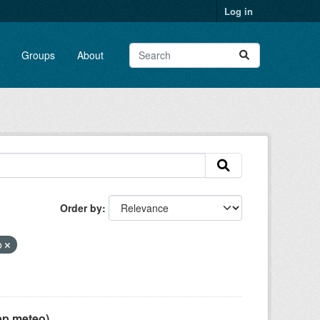
Log in
Groups
About
Order by
o
pp meteo)