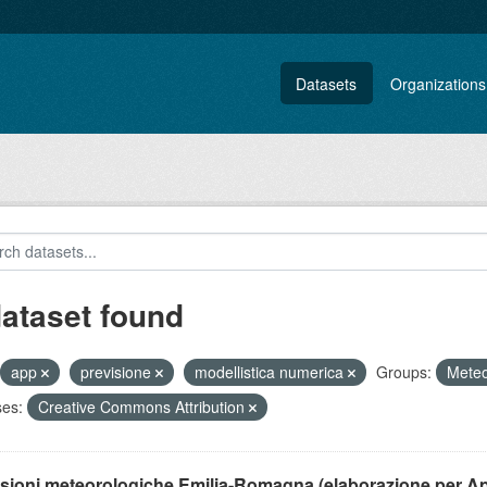
Datasets
Organizations
dataset found
app
previsione
modellistica numerica
Groups:
Mete
ses:
Creative Commons Attribution
isioni meteorologiche Emilia-Romagna (elaborazione per A