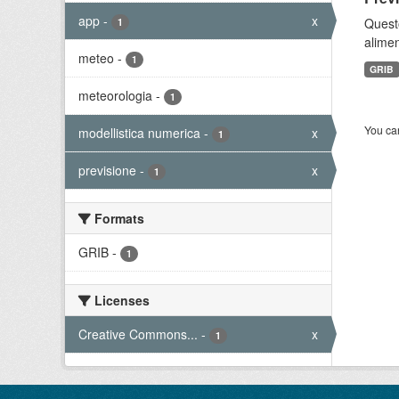
app
-
x
Quest
1
alimen
meteo
-
1
GRIB
meteorologia
-
1
You can
modellistica numerica
-
x
1
previsione
-
x
1
Formats
GRIB
-
1
Licenses
Creative Commons...
-
x
1