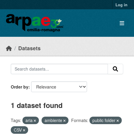
Skip to main content
Log in
Datasets
Order by
1 dataset found
Tags:
aria
ambiente
Formats:
public folder
CSV