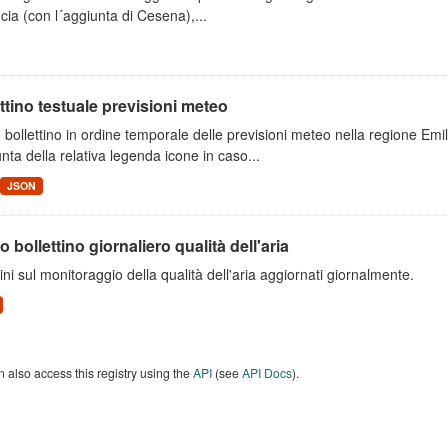
cia (con l´aggiunta di Cesena),...
ttino testuale previsioni meteo
 bollettino in ordine temporale delle previsioni meteo nella regione E
unta della relativa legenda icone in caso...
JSON
o bollettino giornaliero qualità dell'aria
tini sul monitoraggio della qualità dell'aria aggiornati giornalmente.
 also access this registry using the
API
(see
API Docs
).