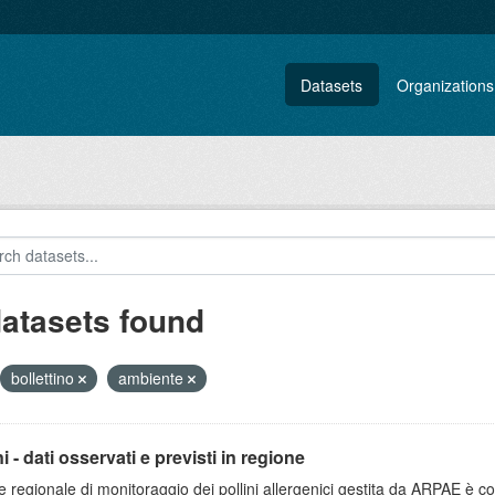
Datasets
Organizations
datasets found
bollettino
ambiente
ni - dati osservati e previsti in regione
e regionale di monitoraggio dei pollini allergenici gestita da ARPAE è cos