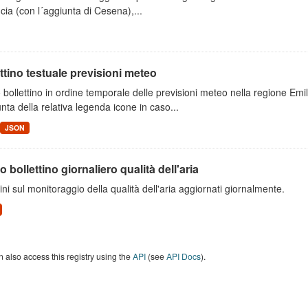
cia (con l´aggiunta di Cesena),...
ttino testuale previsioni meteo
 bollettino in ordine temporale delle previsioni meteo nella regione E
unta della relativa legenda icone in caso...
JSON
o bollettino giornaliero qualità dell'aria
tini sul monitoraggio della qualità dell'aria aggiornati giornalmente.
 also access this registry using the
API
(see
API Docs
).