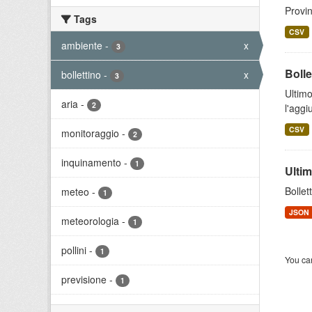
Provin
Tags
CSV
ambiente
-
x
3
Bolle
bollettino
-
x
3
Ultimo
aria
-
2
l'aggi
CSV
monitoraggio
-
2
inquinamento
-
1
Ultim
Bollet
meteo
-
1
JSON
meteorologia
-
1
pollini
-
1
You can
previsione
-
1