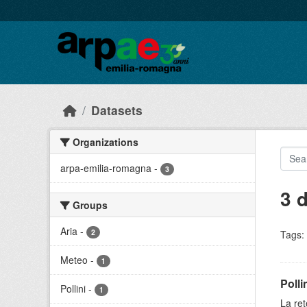
Skip to main content
Datasets
Organizations
arpa-emilia-romagna
-
3
3 
Groups
Aria
-
2
Tags:
Meteo
-
1
Polli
Pollini
-
1
La ret