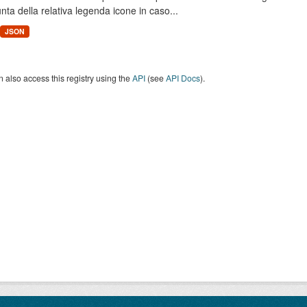
unta della relativa legenda icone in caso...
JSON
 also access this registry using the
API
(see
API Docs
).