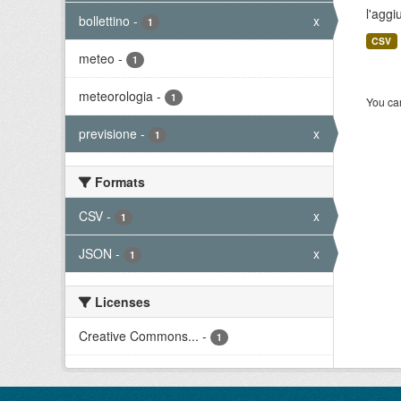
l'aggi
bollettino
-
x
1
CSV
meteo
-
1
meteorologia
-
1
You can
previsione
-
x
1
Formats
CSV
-
x
1
JSON
-
x
1
Licenses
Creative Commons...
-
1