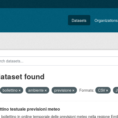
Datasets
Organizations
dataset found
bollettino
ambiente
previsione
Formats:
CSV
ttino testuale previsioni meteo
 bollettino in ordine temporale delle previsioni meteo nella regione E