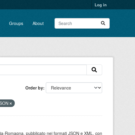
Log in
Groups
About
Order by
JSON
milia-Romagna, pubblicato nei formati JSON e XML, con