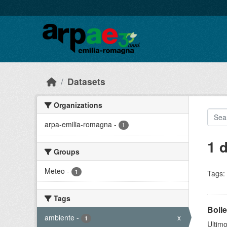
Skip to main content
Datasets
Organizations
arpa-emilia-romagna
-
1
1 
Groups
Meteo
-
1
Tags:
Tags
Bolle
ambiente
-
x
1
Ultimo