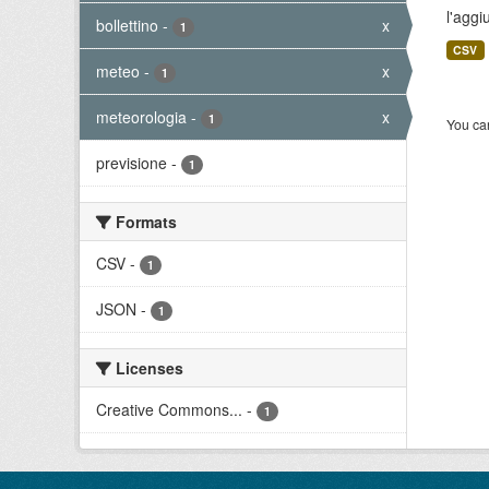
l'aggi
bollettino
-
x
1
CSV
meteo
-
x
1
meteorologia
-
x
1
You can
previsione
-
1
Formats
CSV
-
1
JSON
-
1
Licenses
Creative Commons...
-
1