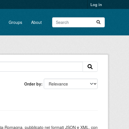
Log in
Groups
About
Order by
milia-Romagna, pubblicato nei formati JSON e XML, con