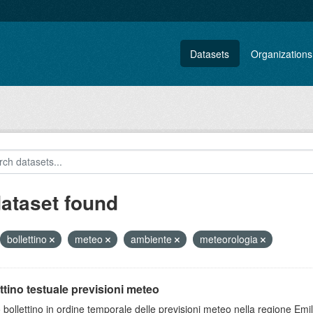
Datasets
Organizations
dataset found
bollettino
meteo
ambiente
meteorologia
ttino testuale previsioni meteo
 bollettino in ordine temporale delle previsioni meteo nella regione E