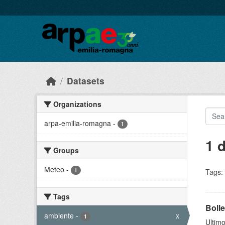
Skip to main content
Datasets
Organizations
arpa-emilia-romagna
-
1
1 
Groups
Meteo
-
1
Tags:
Tags
Bolle
ambiente
-
x
1
Ultimo