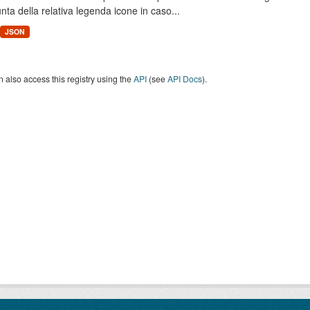
unta della relativa legenda icone in caso...
JSON
 also access this registry using the
API
(see
API Docs
).