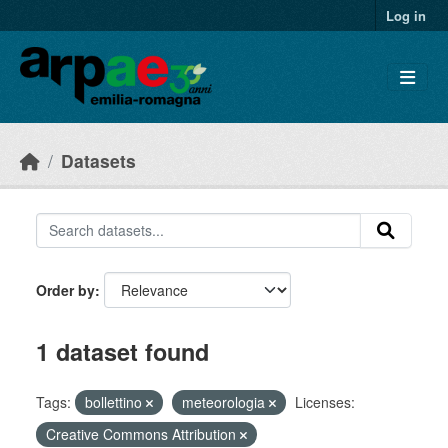
Skip to main content
Log in
Datasets
Order by
1 dataset found
Tags:
bollettino
meteorologia
Licenses:
Creative Commons Attribution