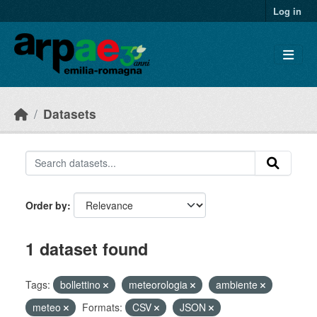
Skip to main content
Log in
Datasets
Order by
1 dataset found
Tags:
bollettino
meteorologia
ambiente
meteo
Formats:
CSV
JSON