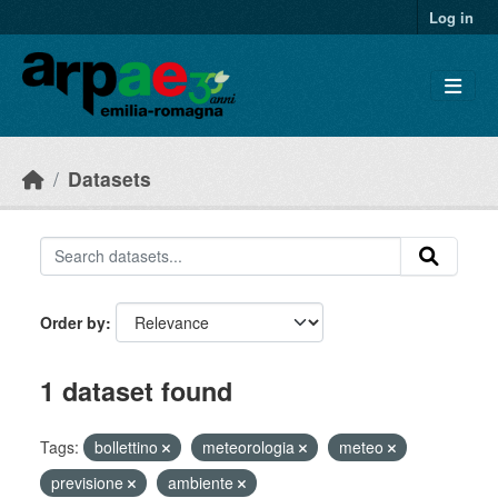
Skip to main content
Log in
Datasets
Order by
1 dataset found
Tags:
bollettino
meteorologia
meteo
previsione
ambiente