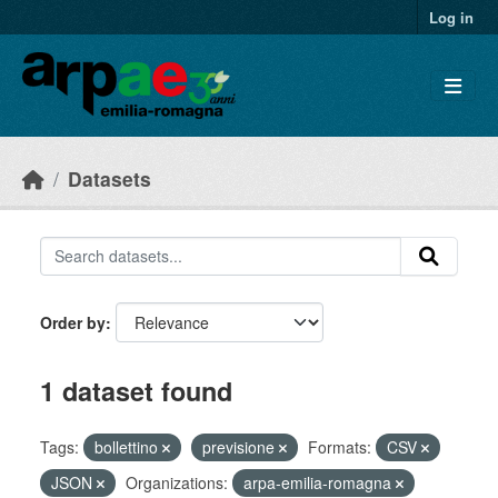
Skip to main content
Log in
Datasets
Order by
1 dataset found
Tags:
bollettino
previsione
Formats:
CSV
JSON
Organizations:
arpa-emilia-romagna