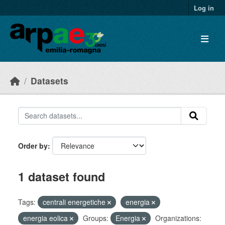
Skip to main content
Log in
Datasets
Order by
1 dataset found
Tags:
centrali energetiche
energia
energia eolica
Groups:
Energia
Organizations: