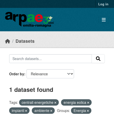
Skip to main content
Log in
Datasets
Order by
1 dataset found
Tags:
centrali energetiche
energia eolica
impianti
ambiente
Groups:
Energia