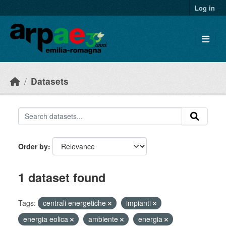
Skip to main content
Log in
Datasets
Order by
1 dataset found
Tags:
centrali energetiche
impianti
energia eolica
ambiente
energia