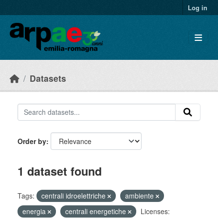
Skip to main content
Log in
Datasets
Order by
1 dataset found
Tags:
centrali idroelettriche
ambiente
energia
centrali energetiche
Licenses: