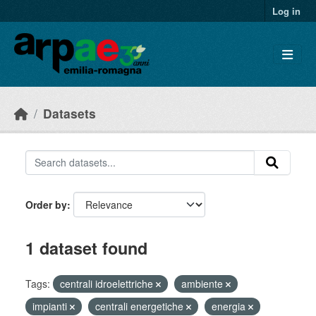
Skip to main content
Log in
Datasets
Order by
1 dataset found
Tags:
centrali idroelettriche
ambiente
impianti
centrali energetiche
energia