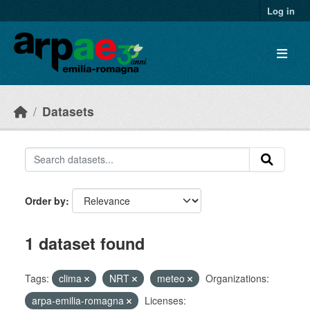
Skip to main content
Log in
Datasets
Order by
1 dataset found
Tags:
clima
NRT
meteo
Organizations:
arpa-emilia-romagna
Licenses: