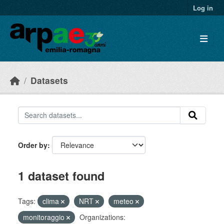
Skip to main content
Log in
Datasets
Order by
1 dataset found
Tags:
clima
NRT
meteo
monitoraggio
Organizations: