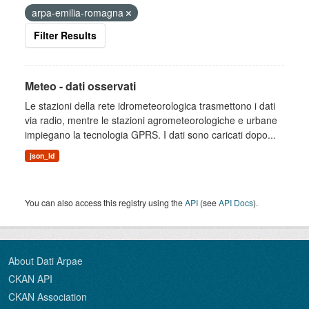
arpa-emilia-romagna
Filter Results
Meteo - dati osservati
Le stazioni della rete idrometeorologica trasmettono i dati
via radio, mentre le stazioni agrometeorologiche e urbane
impiegano la tecnologia GPRS. I dati sono caricati dopo...
json_ld
You can also access this registry using the
API
(see
API Docs
).
About Dati Arpae
CKAN API
CKAN Association