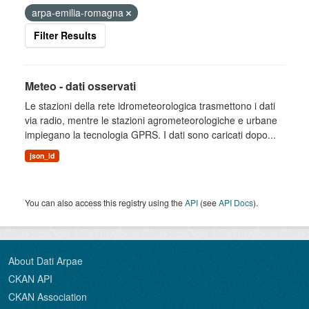
arpa-emilia-romagna
Filter Results
Meteo - dati osservati
Le stazioni della rete idrometeorologica trasmettono i dati
via radio, mentre le stazioni agrometeorologiche e urbane
impiegano la tecnologia GPRS. I dati sono caricati dopo...
json_ld
You can also access this registry using the
API
(see
API Docs
).
About Dati Arpae
CKAN API
CKAN Association