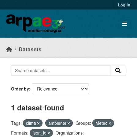
Skip to main content
Log in
Datasets
Order by
1 dataset found
Tags:
clima
ambiente
Groups:
Meteo
Formats:
json_ld
Organizations: