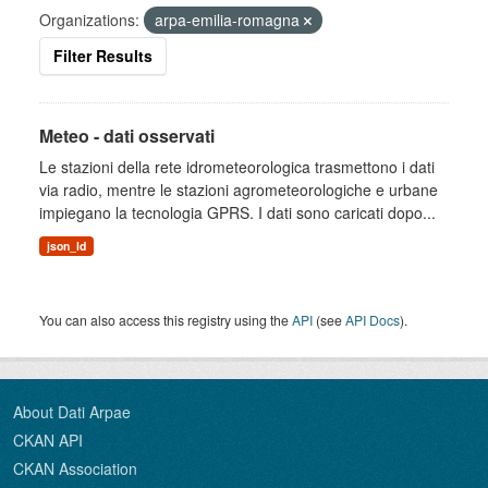
Organizations:
arpa-emilia-romagna
Filter Results
Meteo - dati osservati
Le stazioni della rete idrometeorologica trasmettono i dati
via radio, mentre le stazioni agrometeorologiche e urbane
impiegano la tecnologia GPRS. I dati sono caricati dopo...
json_ld
You can also access this registry using the
API
(see
API Docs
).
About Dati Arpae
CKAN API
CKAN Association