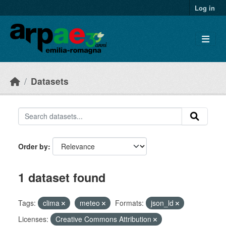
Skip to main content
Log in
Datasets
Order by
1 dataset found
Tags:
clima
meteo
Formats:
json_ld
Licenses:
Creative Commons Attribution