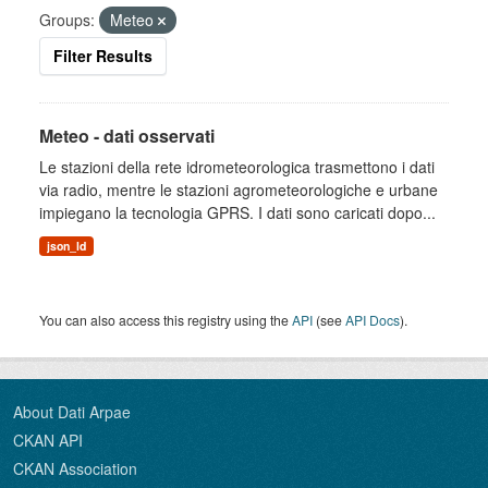
Groups:
Meteo
Filter Results
Meteo - dati osservati
Le stazioni della rete idrometeorologica trasmettono i dati
via radio, mentre le stazioni agrometeorologiche e urbane
impiegano la tecnologia GPRS. I dati sono caricati dopo...
json_ld
You can also access this registry using the
API
(see
API Docs
).
About Dati Arpae
CKAN API
CKAN Association