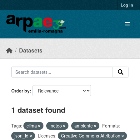
Skip to main content
Log in
Datasets
Order by
1 dataset found
Tags:
clima
meteo
ambiente
Formats:
json_ld
Licenses:
Creative Commons Attribution