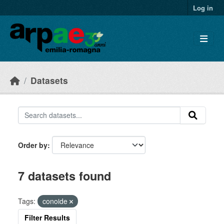
Skip to main content
Log in
Datasets
Order by
7 datasets found
Tags:
conoide
Filter Results