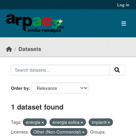
Skip to main content
Log in
Datasets
Order by
1 dataset found
Tags:
energia
energia eolica
impianti
Licenses:
Other (Non-Commercial)
Groups: