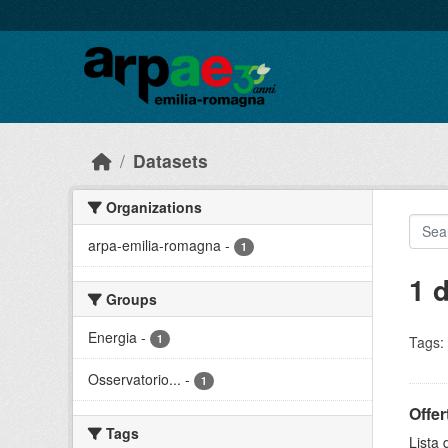
Skip to main content
Datasets
Organizations
arpa-emilia-romagna
-
1
1 
Groups
Energia
-
1
Tags:
Osservatorio...
-
1
Offer
Tags
Lista 