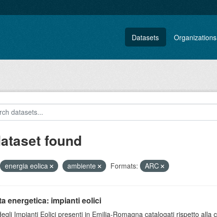
Datasets
Organizations
dataset found
energia eolica
ambiente
Formats:
ARC
ta energetica: impianti eolici
degli Impianti Eolici presenti in Emilia-Romagna catalogati rispetto alla