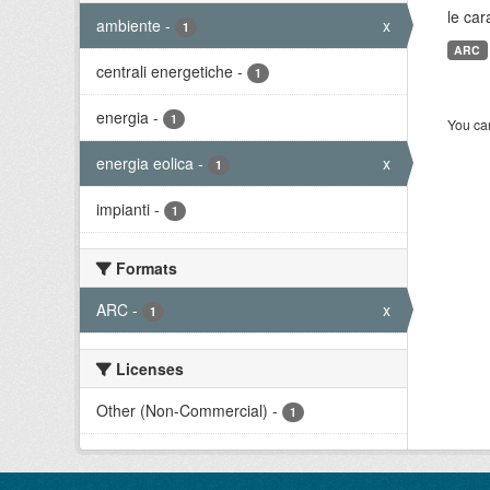
le car
ambiente
-
x
1
ARC
centrali energetiche
-
1
energia
-
1
You can
energia eolica
-
x
1
impianti
-
1
Formats
ARC
-
x
1
Licenses
Other (Non-Commercial)
-
1