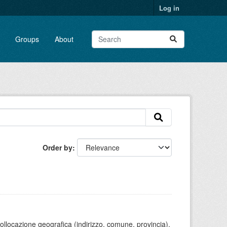
Log in
Groups
About
Order by
 collocazione geografica (indirizzo, comune, provincia),