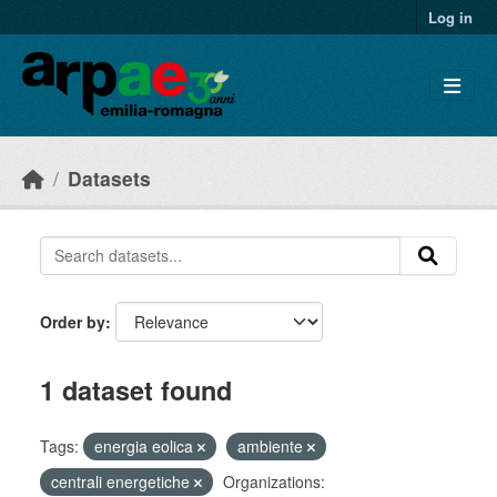
Skip to main content
Log in
Datasets
Order by
1 dataset found
Tags:
energia eolica
ambiente
centrali energetiche
Organizations: