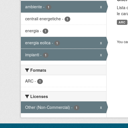
ambiente
-
x
Lista 
1
le car
centrali energetiche
-
1
ARC
energia
-
1
You can
energia eolica
-
x
1
impianti
-
x
1
Formats
ARC
-
1
Licenses
Other (Non-Commercial)
-
x
1