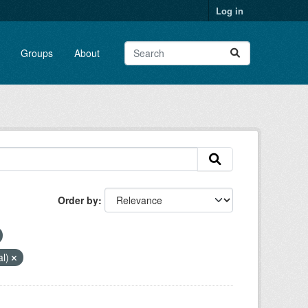
Log in
Groups
About
Order by
al)