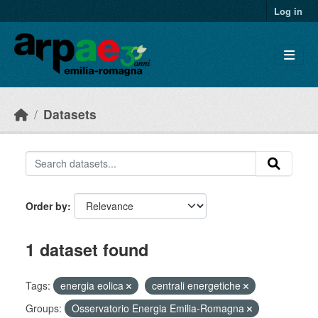
Skip to main content
Log in
Datasets
Order by
1 dataset found
Tags:
energia eolica
centrali energetiche
Groups:
Osservatorio Energia Emilia-Romagna