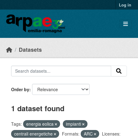
Skip to main content
Log in
Datasets
Order by
1 dataset found
Tags:
energia eolica
impianti
centrali energetiche
Formats:
ARC
Licenses: