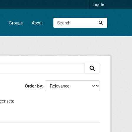
Log in
Groups
About
Order by
icenses: