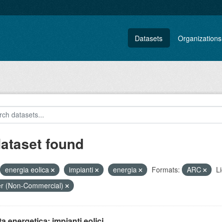
Datasets
Organizations
dataset found
energia eolica
impianti
energia
Formats:
ARC
L
r (Non-Commercial)
ta energetica: impianti eolici