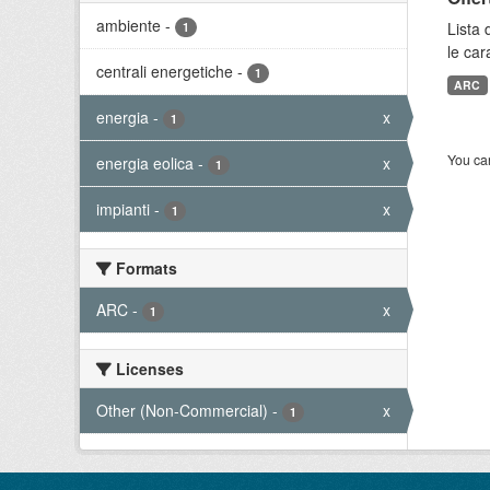
ambiente
-
Lista 
1
le car
centrali energetiche
-
1
ARC
energia
-
x
1
You can
energia eolica
-
x
1
impianti
-
x
1
Formats
ARC
-
x
1
Licenses
Other (Non-Commercial)
-
x
1