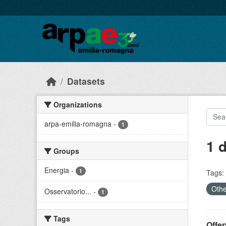
Skip to main content
Datasets
Organizations
arpa-emilia-romagna
-
1
1 
Groups
Energia
-
1
Tags:
Othe
Osservatorio...
-
1
Tags
Offer