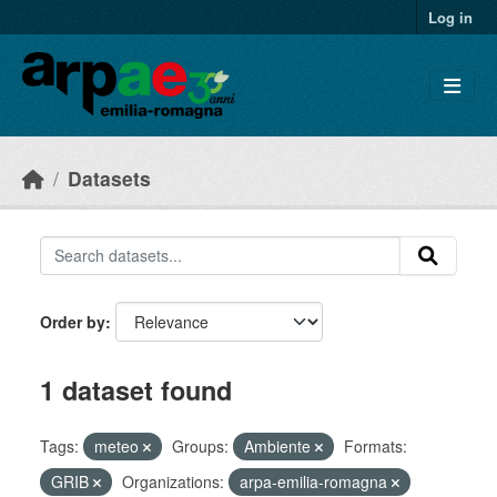
Skip to main content
Log in
Datasets
Order by
1 dataset found
Tags:
meteo
Groups:
Ambiente
Formats:
GRIB
Organizations:
arpa-emilia-romagna