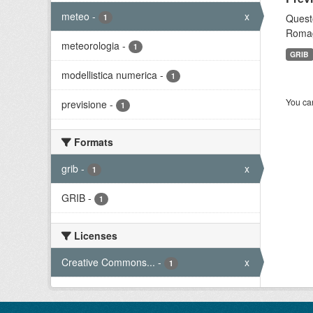
meteo
-
x
Questo
1
Romagn
meteorologia
-
1
GRIB
modellistica numerica
-
1
You can
previsione
-
1
Formats
grib
-
x
1
GRIB
-
1
Licenses
Creative Commons...
-
x
1