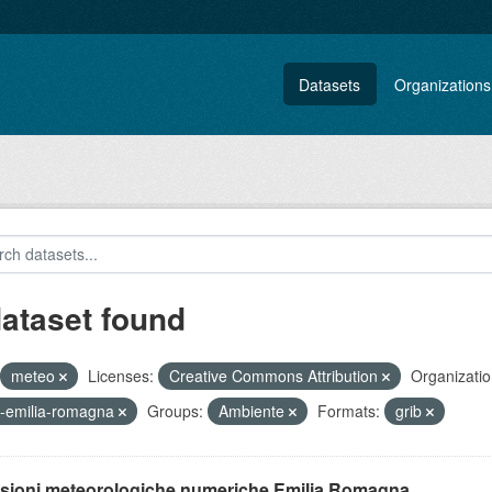
Datasets
Organizations
dataset found
meteo
Licenses:
Creative Commons Attribution
Organizatio
-emilia-romagna
Groups:
Ambiente
Formats:
grib
isioni meteorologiche numeriche Emilia Romagna