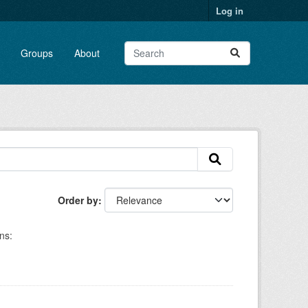
Log in
Groups
About
Order by
ns: