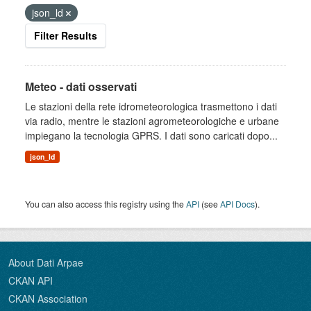
json_ld
Filter Results
Meteo - dati osservati
Le stazioni della rete idrometeorologica trasmettono i dati
via radio, mentre le stazioni agrometeorologiche e urbane
impiegano la tecnologia GPRS. I dati sono caricati dopo...
json_ld
You can also access this registry using the
API
(see
API Docs
).
About Dati Arpae
CKAN API
CKAN Association