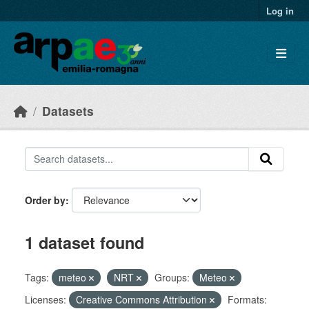
Skip to main content
Log in
Datasets
Order by
1 dataset found
Tags:
meteo
NRT
Groups:
Meteo
Licenses:
Creative Commons Attribution
Formats: