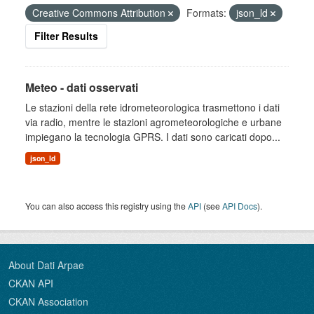
Creative Commons Attribution
Formats:
json_ld
Filter Results
Meteo - dati osservati
Le stazioni della rete idrometeorologica trasmettono i dati
via radio, mentre le stazioni agrometeorologiche e urbane
impiegano la tecnologia GPRS. I dati sono caricati dopo...
json_ld
You can also access this registry using the
API
(see
API Docs
).
About Dati Arpae
CKAN API
CKAN Association