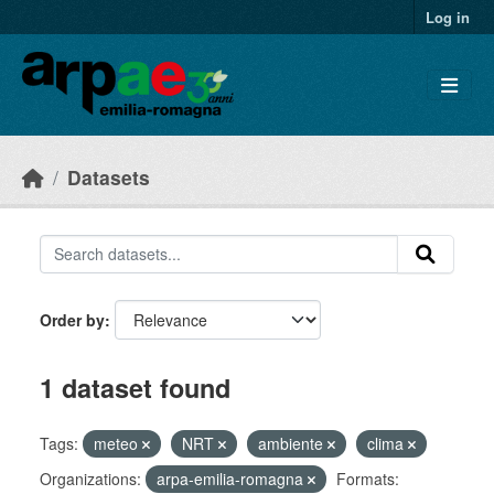
Skip to main content
Log in
Datasets
Order by
1 dataset found
Tags:
meteo
NRT
ambiente
clima
Organizations:
arpa-emilia-romagna
Formats: