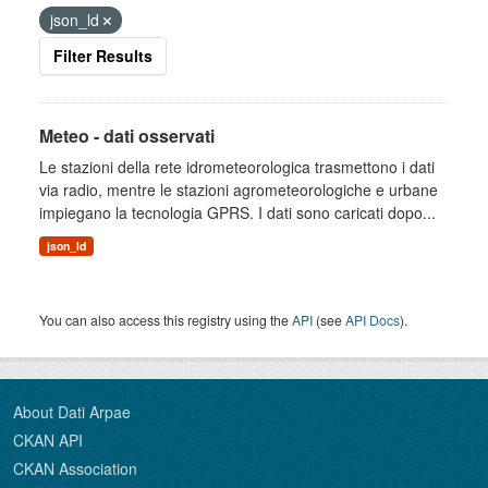
json_ld
Filter Results
Meteo - dati osservati
Le stazioni della rete idrometeorologica trasmettono i dati
via radio, mentre le stazioni agrometeorologiche e urbane
impiegano la tecnologia GPRS. I dati sono caricati dopo...
json_ld
You can also access this registry using the
API
(see
API Docs
).
About Dati Arpae
CKAN API
CKAN Association