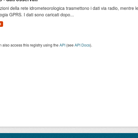
zioni della rete idrometeorologica trasmettono i dati via radio, mentre
ogia GPRS. I dati sono caricati dopo...
d
 also access this registry using the
API
(see
API Docs
).