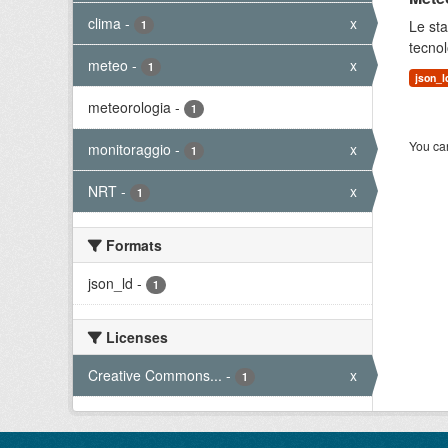
clima
-
x
Le sta
1
tecnol
meteo
-
x
1
json_l
meteorologia
-
1
You can
monitoraggio
-
x
1
NRT
-
x
1
Formats
json_ld
-
1
Licenses
Creative Commons...
-
x
1