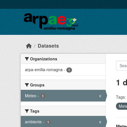
Skip to main content
Datasets
Organizations
arpa-emilia-romagna
-
1
1 
Groups
Meteo
-
x
1
Tags:
Met
Tags
ambiente
-
x
1
Meteo