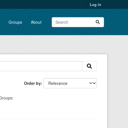
Log in
Groups
About
Order by
Groups: