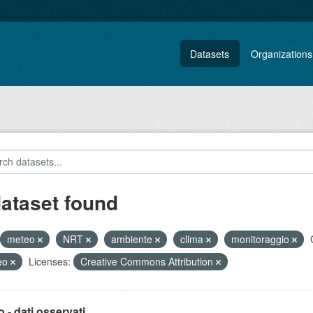
Datasets
Organizations
dataset found
meteo
NRT
ambiente
clima
monitoraggio
eo
Licenses:
Creative Commons Attribution
 - dati osservati