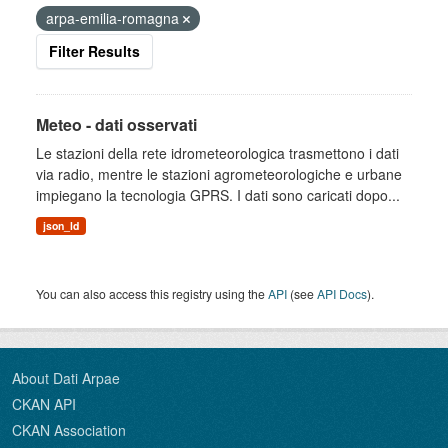
arpa-emilia-romagna
Filter Results
Meteo - dati osservati
Le stazioni della rete idrometeorologica trasmettono i dati
via radio, mentre le stazioni agrometeorologiche e urbane
impiegano la tecnologia GPRS. I dati sono caricati dopo...
json_ld
You can also access this registry using the
API
(see
API Docs
).
About Dati Arpae
CKAN API
CKAN Association