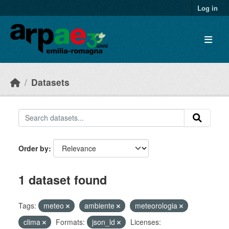
Skip to main content
Log in
Datasets
Order by
1 dataset found
Tags:
meteo
ambiente
meteorologia
clima
Formats:
json_ld
Licenses: