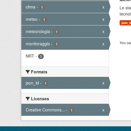
clima
-
x
Le sta
1
tecnol
meteo
-
x
1
json_l
meteorologia
-
x
1
You can
monitoraggio
-
x
1
NRT
-
1
Formats
json_ld
-
x
1
Licenses
Creative Commons...
-
x
1