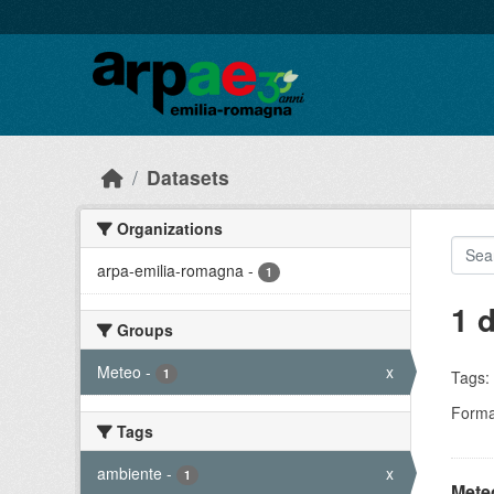
Skip to main content
Datasets
Organizations
arpa-emilia-romagna
-
1
1 
Groups
Meteo
-
x
1
Tags:
Forma
Tags
ambiente
-
x
1
Meteo