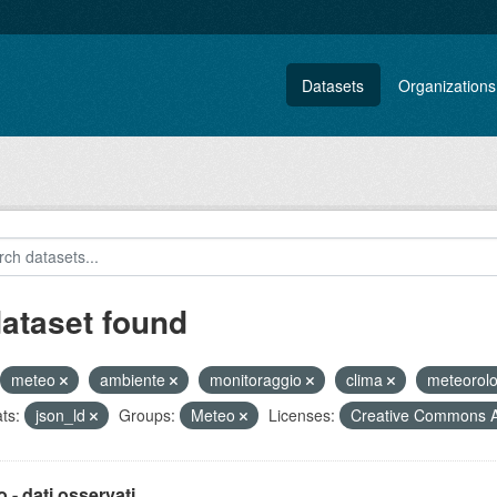
Datasets
Organizations
dataset found
meteo
ambiente
monitoraggio
clima
meteorol
ts:
json_ld
Groups:
Meteo
Licenses:
Creative Commons At
 - dati osservati