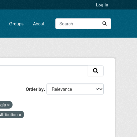
Log in
Groups
About
Order by
ogia
tribution