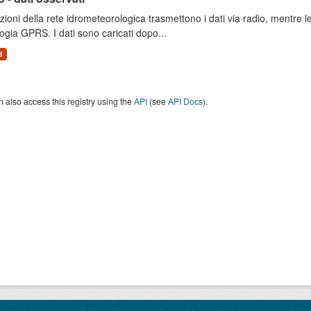
zioni della rete idrometeorologica trasmettono i dati via radio, mentre
ogia GPRS. I dati sono caricati dopo...
d
 also access this registry using the
API
(see
API Docs
).