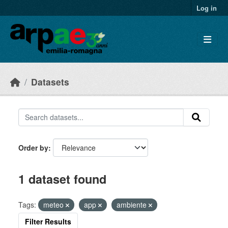
Skip to main content
Log in
Datasets
Order by
1 dataset found
Tags:
meteo
app
ambiente
Filter Results