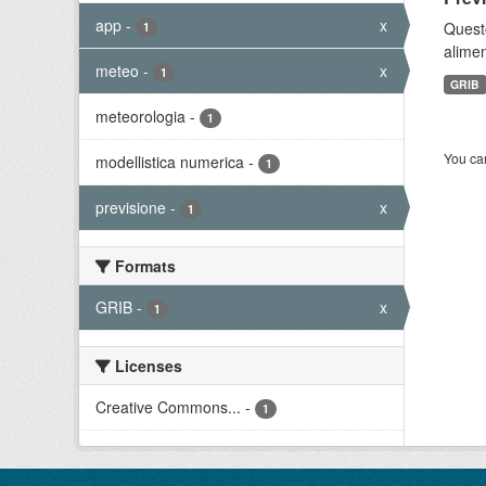
app
-
x
Quest
1
alimen
meteo
-
x
1
GRIB
meteorologia
-
1
You can
modellistica numerica
-
1
previsione
-
x
1
Formats
GRIB
-
x
1
Licenses
Creative Commons...
-
1