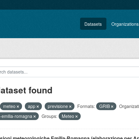
Datasets
Organizations
dataset found
meteo
app
previsione
Formats:
GRIB
Organizat
-emilia-romagna
Groups:
Meteo
isioni meteorologiche Emilia-Romagna (elaborazione per A