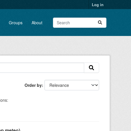
Log in
Groups
About
Order by
ions:
pp meteo)